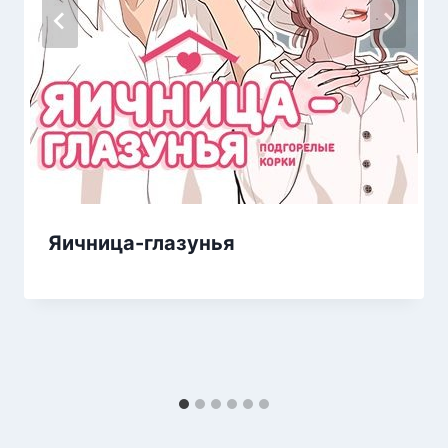
Яичница-глазунья