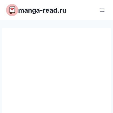
Перейти
manga-read.ru
к
содержимому