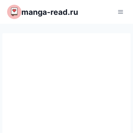
Перейти
manga-read.ru
к
содержимому