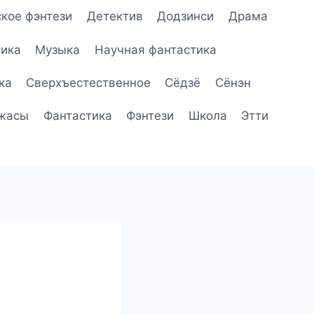
кое фэнтези
Детектив
Додзинси
Драма
ика
Музыка
Научная фантастика
ка
Сверхъестественное
Сёдзё
Сёнэн
жасы
Фантастика
Фэнтези
Школа
Этти