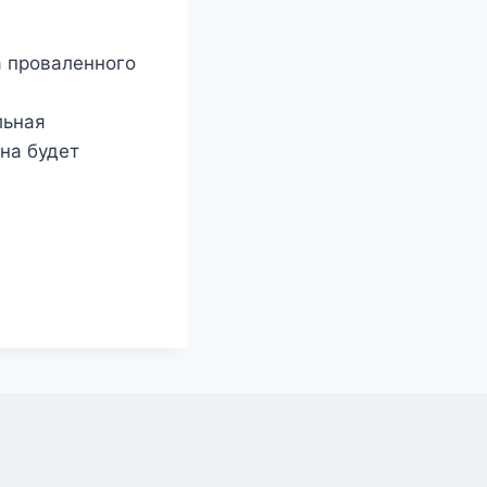
а проваленного
льная
на будет