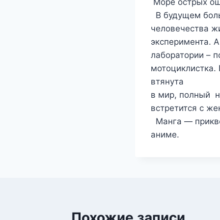
Море острых ощ
В будущем бол
человечества жи
эксперимента. 
лаборатории – 
мотоциклистка. 
втянута
в мир, полный н
встретится с ж
Манга — прикв
аниме.
Похожие записи