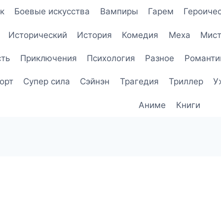
к
Боевые искусства
Вампиры
Гарем
Героичес
Исторический
История
Комедия
Меха
Мист
сть
Приключения
Психология
Разное
Романти
орт
Супер сила
Сэйнэн
Трагедия
Триллер
У
Аниме
Книги