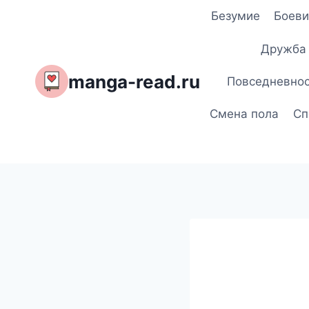
Перейти
Безумие
Боеви
к
содержимому
Дружба
manga-read.ru
Повседневно
Смена пола
Сп