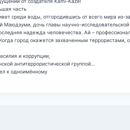
ущений от создателя Kami-Kaze!
ьшая часть
вет среди воды, отгородившись от всего мира из-з
Ай Маюдзуми, дочь главы научно-исследовательской
последняя надежда человечества. Ай – профессиона
Когда город окажется захваченным террористами, о
асилия и коррупции,
енской антитеррористической группой…
ел к одноимённому