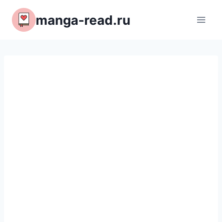
Перейти
manga-read.ru
к
содержимому