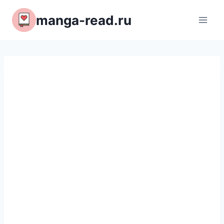
Перейти
manga-read.ru
к
содержимому