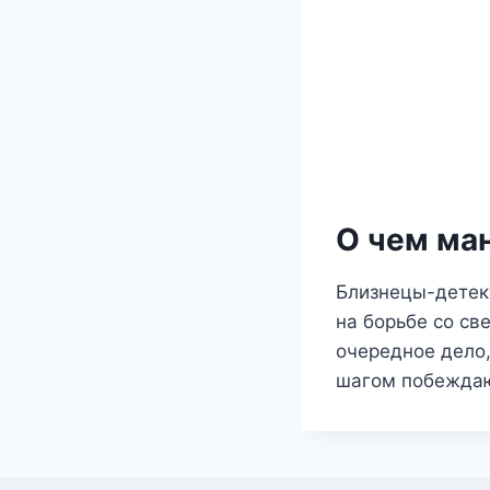
О чем ма
Близнецы-детект
на борьбе со св
очередное дело,
шагом побеждают