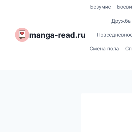
Перейти
Безумие
Боеви
к
содержимому
Дружба
manga-read.ru
Повседневно
Смена пола
Сп