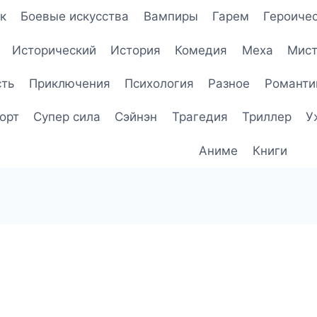
к
Боевые искусства
Вампиры
Гарем
Героичес
Исторический
История
Комедия
Меха
Мист
сть
Приключения
Психология
Разное
Романти
орт
Супер сила
Сэйнэн
Трагедия
Триллер
У
Аниме
Книги