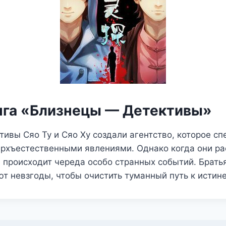
нга «Близнецы — Детективы»
ивы Сяо Ту и Сяо Ху создали агентство, которое с
ерхъестественными явлениями. Однако когда они р
 происходит череда особо странных событий. Брать
 невзгоды, чтобы очистить туманный путь к истине