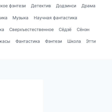
кое фэнтези
Детектив
Додзинси
Драма
ика
Музыка
Научная фантастика
ка
Сверхъестественное
Сёдзё
Сёнэн
жасы
Фантастика
Фэнтези
Школа
Этти