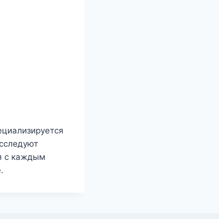
пециализируется
асследуют
я с каждым
.