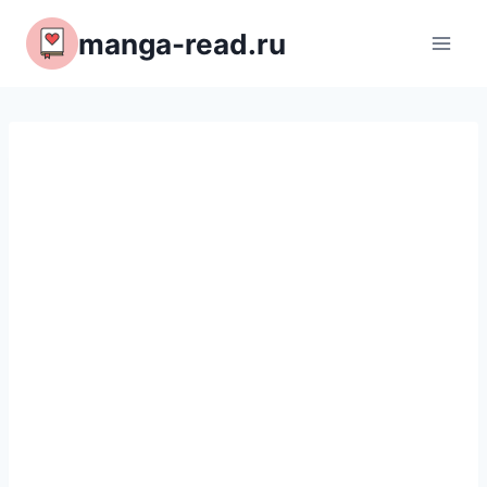
Перейти
manga-read.ru
к
содержимому