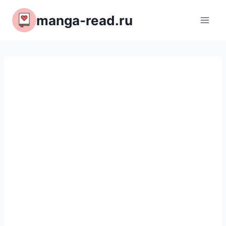
Перейти
manga-read.ru
к
содержимому