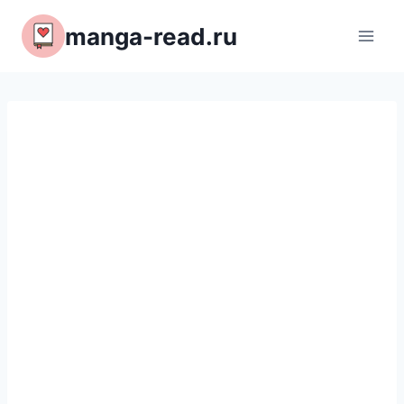
Перейти
manga-read.ru
к
содержимому