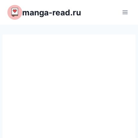
Перейти
manga-read.ru
к
содержимому