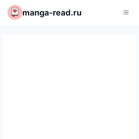
Перейти
manga-read.ru
к
содержимому