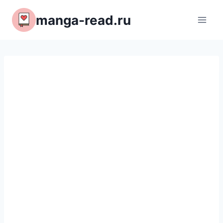
Перейти
manga-read.ru
к
содержимому