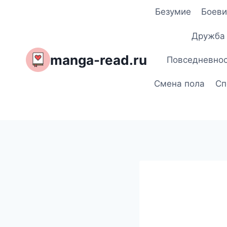
Перейти
Безумие
Боеви
к
содержимому
Дружба
manga-read.ru
Повседневно
Смена пола
Сп