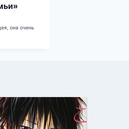
емьи»
дея, она очень