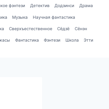
кое фэнтези
Детектив
Додзинси
Драма
ика
Музыка
Научная фантастика
ка
Сверхъестественное
Сёдзё
Сёнэн
жасы
Фантастика
Фэнтези
Школа
Этти