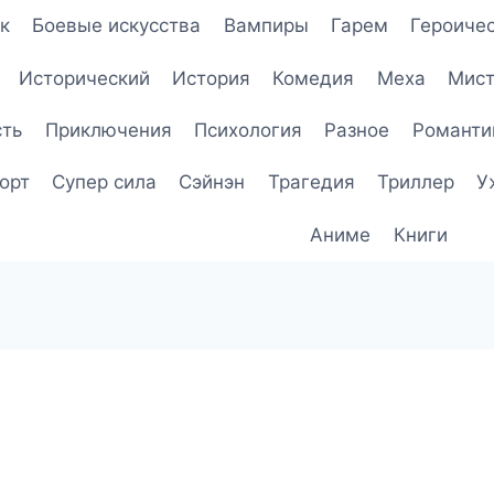
к
Боевые искусства
Вампиры
Гарем
Героичес
Исторический
История
Комедия
Меха
Мист
сть
Приключения
Психология
Разное
Романти
орт
Супер сила
Сэйнэн
Трагедия
Триллер
У
Аниме
Книги