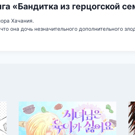
га «Бандитка из герцогской с
нора Хачания.
 что она дочь незначительного дополнительного зло