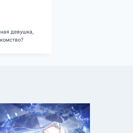
чная девушка,
акомство?