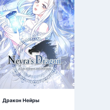
Дракон Нейры
Пока н