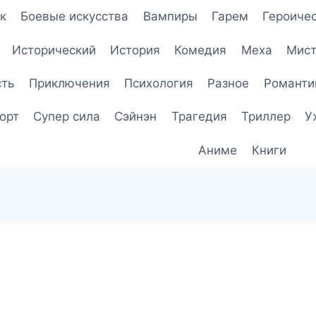
к
Боевые искусства
Вампиры
Гарем
Героичес
Исторический
История
Комедия
Меха
Мист
сть
Приключения
Психология
Разное
Романти
орт
Супер сила
Сэйнэн
Трагедия
Триллер
У
Аниме
Книги