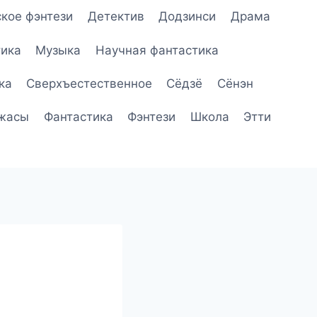
кое фэнтези
Детектив
Додзинси
Драма
ика
Музыка
Научная фантастика
ка
Сверхъестественное
Сёдзё
Сёнэн
жасы
Фантастика
Фэнтези
Школа
Этти