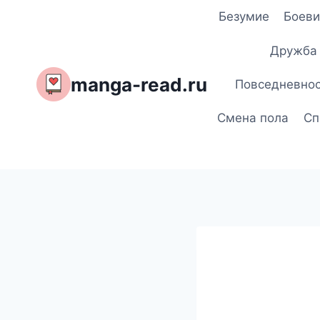
Перейти
Безумие
Боеви
к
содержимому
Дружба
manga-read.ru
Повседневно
Смена пола
Сп