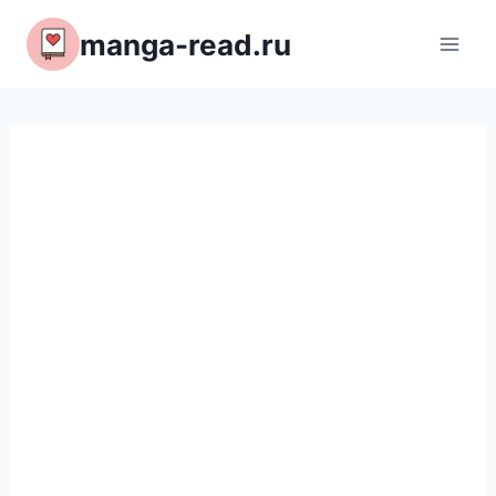
Перейти
manga-read.ru
к
содержимому