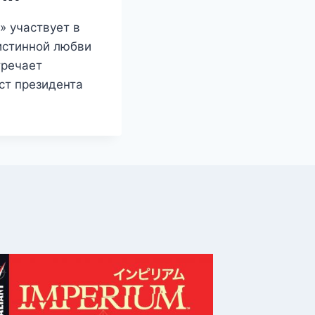
» участвует в
истинной любви
тречает
ост президента