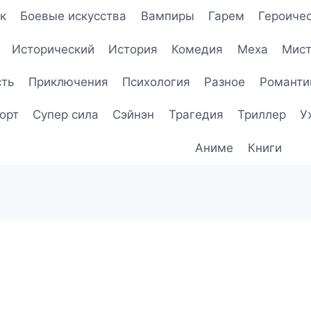
к
Боевые искусства
Вампиры
Гарем
Героичес
Исторический
История
Комедия
Меха
Мист
сть
Приключения
Психология
Разное
Романти
орт
Супер сила
Сэйнэн
Трагедия
Триллер
У
Аниме
Книги