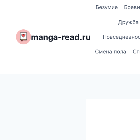
Перейти
Безумие
Боеви
к
содержимому
Дружба
manga-read.ru
Повседневно
Смена пола
Сп