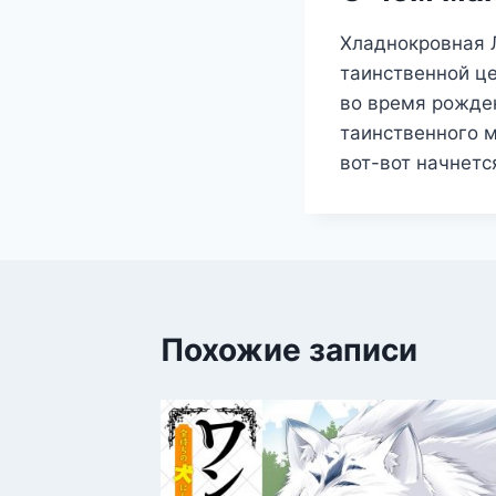
Хладнокровная Л
таинственной ц
во время рожден
таинственного м
вот-вот начнет
Похожие записи