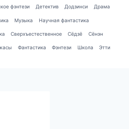
кое фэнтези
Детектив
Додзинси
Драма
ика
Музыка
Научная фантастика
ка
Сверхъестественное
Сёдзё
Сёнэн
жасы
Фантастика
Фэнтези
Школа
Этти