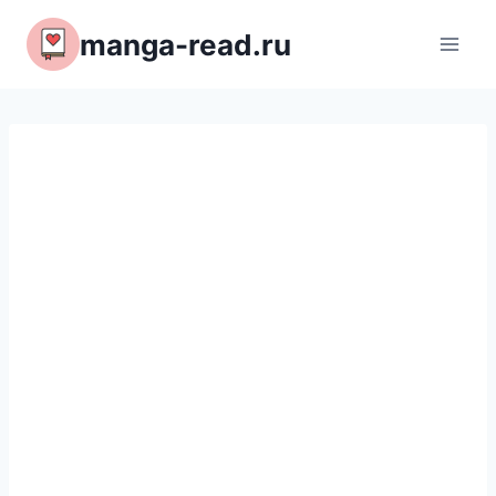
Перейти
manga-read.ru
к
содержимому